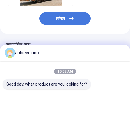
চালিয়ে
প্রস্তাবিত পণ্য
achieveinno
10:57 AM
Good day, what product are you looking for?
কংক্রিট পাম্প ট্রাক ব্যবসা
ব্যবহৃত M46-5 কংক্রিট পাম্প
ট্রাক মাউন্ট করা কংক্রিট
PUTZMEISTER M56-
ট্রাক মাউন্ট করা হালকা ওজনের
খুচরা যন্ত্রাংশ ব্যবহৃত
5RZ 2023নতুন উচ্চ
PUTZMEISTER M56-
কর্মক্ষমতা মেশিন ট্রাক-মাউন্ট করা
5RZ 2014 হট সেল মডেল
কংক্রিট পাম্প
মার্সিডিজ বেঞ্জ 4141
ভালো দাম
ভালো দাম
ভালো দাম