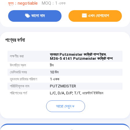
মূল্য：negotiable
MOQ：1 একক
ভালো দাম
এখন যোগাযোগ
পণ্যের বর্ণনা
,
ব্যবহৃত Putzmeister কংক্রিট পাম্প ট্রাক
লক্ষণীয় করা
M36-5 4141 Putzmeister কংক্রিট পাম্প
উৎপত্তি স্থল
চীন
ডেলিভারি সময়
10 দিন
ন্যূনতম চাহিদার পরিমাণ
1 একক
পরিচিতিমুলক নাম
PUTZMEISTER
পরিশোধের শর্ত
L/C, D/A, D/P, T/T, ওয়েস্টার্ন ইউনিয়ন
আরো দেখুন