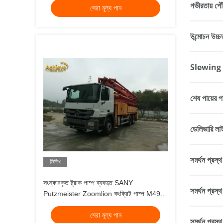
গভীরতায় পৌ
সেরা মূল্য পান
উন্মোচন উচ্চ
Slewing প
শেষ পায়ের প
ডেলিভারি ল
সমর্থন প্রস্থ 
ভিডিও
সংস্কারকৃত ট্রাক পাম্প ব্যবহৃত SANY
সমর্থন প্রস
Putzmeister Zoomlion কংক্রিট পাম্প M49-5
মিটার
সেরা মূল্য পান
সমর্থন প্রস