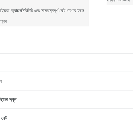
াইজড অ্যাক্সেসিবিলিটি এবং সামঞ্জস্যপূর্ণ বোল্ট ধারণার ফলে
ান্ধব
ল
ছানো স্থূল
 নেট