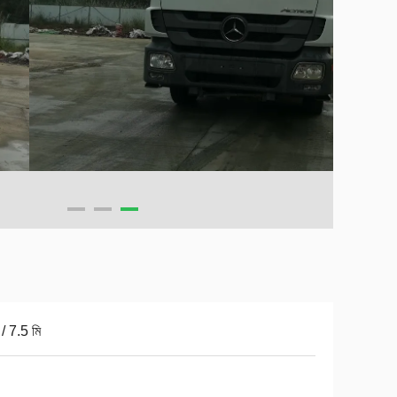
/ 7.5 মি