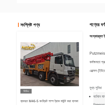
পণ্যের বর্ণ
সংশ্লিষ্ট পণ্য
সংস্কারকৃত
Putzmeister 
কর্মক্ষমতা প
এক্সেল (ইউরো
মুখ্য সুবিধা
ভিডিও
বর্তমান মা
ব্যবহৃত M46-5 কংক্রিট পাম্প ট্রাক মাউন্ট করা হালকা
নিরাপত্তা