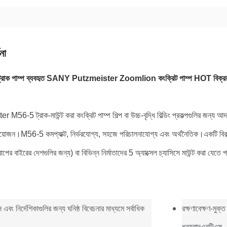
না
 ট্রাক পাম্প ব্যবহৃত SANY Putzmeister Zoomlion কংক্রিট পাম্প HOT বিক্রয় M
M56-5 ট্রাক-মাউন্ট করা কংক্রিট পাম্প শিল্প বা উচ্চ-বৃদ্ধি বিল্ডিং প্রকল্পগুলির জন্য আদর্
্রয়োজন।M56-5 কমপ্যাক্ট, নির্ভরযোগ্য, সহজে পরিচালনাযোগ্য এবং অর্থনৈতিক।একটি বিকল্প
পের বাইরের দেশগুলির জন্য) বা বিভিন্ন নির্মাতাদের 5 অ্যাক্সেল চ্যাসিসে মাউন্ট করা যেতে 
ন এবং নির্দেশিকাগুলির জন্য ঘনিষ্ঠ বিবেচনার মাধ্যমে সর্বাধিক
রক্ষণাবেক্ষণ-মুক
ধন্যবাদ
এনটিএস