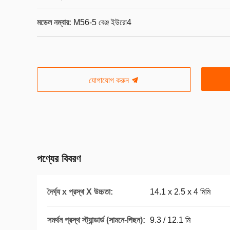
মডেল নম্বার:
M56-5 বেঞ্জ ইউরো4
যোগাযোগ করুন
পণ্যের বিবরণ
দৈর্ঘ্য x প্রস্থ X উচ্চতা:
14.1 x 2.5 x 4 মিমি
সমর্থন প্রস্থ স্ট্যান্ডার্ড (সামনে-পিছন):
9.3 / 12.1 মি