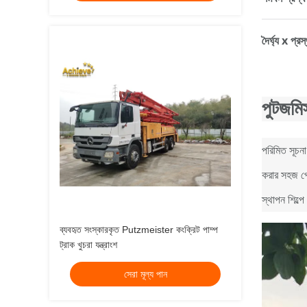
দৈর্ঘ্য x প্র
পুটজমি
পরিমিত সূচনা
করার সহজ প্র
স্থাপন শিল্প
ব্যবহৃত সংস্কারকৃত Putzmeister কংক্রিট পাম্প
ট্রাক খুচরা যন্ত্রাংশ
সেরা মূল্য পান