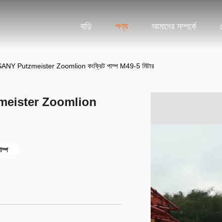
বাড়ি
পণ্য
আমাদের সম্পর্কে
বহৃত SANY Putzmeister Zoomlion কংক্রিট পাম্প M49-5 মিটার
Putzmeister Zoomlion
াম্প