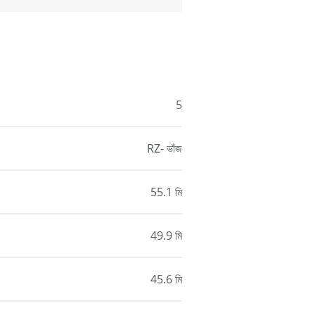
5
RZ- ভাঁজ
55.1 মি
49.9 মি
45.6 মি