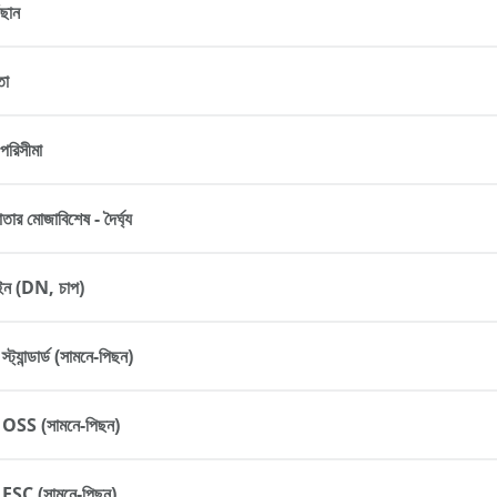
ঁছান
তা
রিসীমা
াতার মোজাবিশেষ - দৈর্ঘ্য
াইন (DN, চাপ)
স্ট্যান্ডার্ড (সামনে-পিছন)
্থ OSS (সামনে-পিছন)
্থ ESC (সামনে-পিছন)