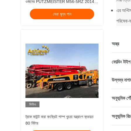
ওজনের PUTZMEISTER M56-5RZ 2014
হট সেল মডেল মার্সিডিজ বেঞ্জ 4141
এর অপ্টিম
সেরা মূল্য পান
পরিষেবা-ব
অস্ত্র
ফোল্ডিং টাইপ
উল্লম্ব নাগা
অনুভূমিক পৌঁ
ভিডিও
অনুভূমিক রিচ
ট্রাক মাউন্ট করা কংক্রিট পাম্প খুচরা যন্ত্রাংশ ব্যবহৃত
80 মিটার