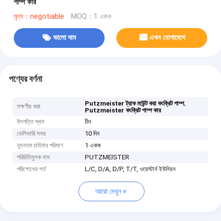
পাম্প কার
মূল্য：negotiable
MOQ：1 একক
ভালো দাম
এখন যোগাযোগ
পণ্যের বর্ণনা
,
Putzmeister ট্রাক মাউন্ট করা কংক্রিট পাম্প
লক্ষণীয় করা
Putzmeister কংক্রিট পাম্প কার
উৎপত্তি স্থল
চীন
ডেলিভারি সময়
10 দিন
ন্যূনতম চাহিদার পরিমাণ
1 একক
পরিচিতিমুলক নাম
PUTZMEISTER
পরিশোধের শর্ত
L/C, D/A, D/P, T/T, ওয়েস্টার্ন ইউনিয়ন
আরো দেখুন