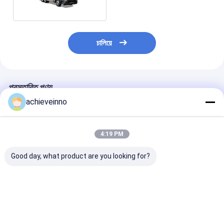
চালিয়ে
প্রস্তাবিত পণ্য
achieveinno
4:19 PM
Good day, what product are you looking for?
কংক্রিট পাম্প ট্রাক ব্যবসা
ব্যবহৃত M46-5 কংক্রিট পাম্প
ট্রাক মাউন্ট করা কংক্রিট
PUTZMEISTER M56-
ট্রাক মাউন্ট করা হালকা ওজনের
খুচরা যন্ত্রাংশ ব্যবহৃত
5RZ 2023নতুন উচ্চ
PUTZMEISTER M56-
কর্মক্ষমতা মেশিন ট্রাক-মাউন্ট করা
5RZ 2014 হট সেল মডেল
কংক্রিট পাম্প
মার্সিডিজ বেঞ্জ 4141
ভালো দাম
ভালো দাম
ভালো দাম