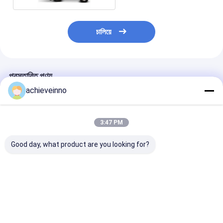
চালিয়ে
প্রস্তাবিত পণ্য
achieveinno
3:47 PM
Good day, what product are you looking for?
রিকন্ডিশন্ড জুমলিয়ন 47X-5RZ
জুমলিয়নের জন্য 47M চমৎকার
47M ট্রাক কংক্রিট পাম
কংক্রিট পাম্প ট্রাক পাম্প মেশিন
কন্ডিশন কংক্রিট পাম্প ট্রাক
যন্ত্রাংশ বিক্রয় মূল্য
PUTZMEISTER
ব্যবহার করা হয়েছে
Zoomlion জন্য ব্য
ভালো দাম
ভালো দাম
ভালো দাম