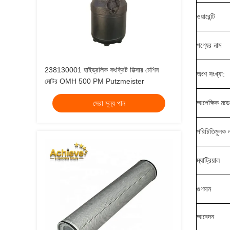
ওয়ারেন্টি
পণ্যের নাম
238130001 হাইড্রলিক কংক্রিট মিক্সার মেশিন
অংশ সংখ্যা:
মোটর OMH 500 PM Putzmeister
আপেক্ষিক মড
সেরা মূল্য পান
পরিচিতিমুলক 
ম্যাট্রিয়াল
গুণমান
আবেদন