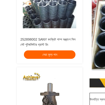
252898002 SANY কংক্রিট পাম্প যন্ত্রাংশ সিল
সেট পুটজমিস্টার থ্রাস্ট রিং
সেরা মূল্য পান
উৎপত্তি স্থল