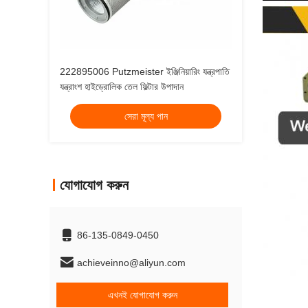
222895006 Putzmeister ইঞ্জিনিয়ারিং যন্ত্রপাতি
যন্ত্রাংশ হাইড্রোলিক তেল ফিল্টার উপাদান
সেরা মূল্য পান
যোগাযোগ করুন
86-135-0849-0450
achieveinno@aliyun.com
এখনই যোগাযোগ করুন