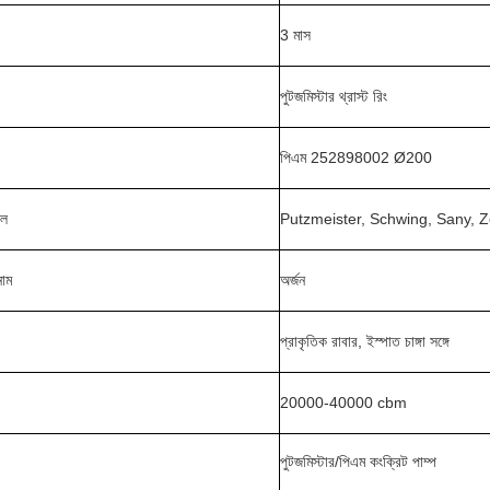
3 মাস
পুটজমিস্টার থ্রাস্ট রিং
পিএম 252898002 Ø200
েল
Putzmeister, Schwing, Sany, Zoom
নাম
অর্জন
প্রাকৃতিক রাবার, ইস্পাত চাঙ্গা সঙ্গে
20000-40000 cbm
পুটজমিস্টার/পিএম কংক্রিট পাম্প