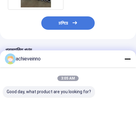
চালিয়ে
প্রস্তাবিত পণ্য
achieveinno
3:05 AM
Good day, what product are you looking for?
441540 441541
OEM D220
DN180 জুমলিয়ন এ
পুটজমিস্টারের জন্য কংক্রিট মিক্সিং
ZOOMLION কংক্রিট পাম্প
এস টিউব এস পাইপ
প্যাডেল
যন্ত্রাংশ হাতা পরিধান
001690201A0
228383004
001690201A0
ভালো দাম
ভালো দাম
ভালো দাম