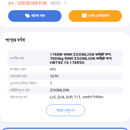
মূল্য：USD30,000 FOB
MOQ：1
ভালো দাম
এখন যোগাযোগ
পণ্যের বর্ণনা
,
174KW ব্যবহৃত ZOOMLION কংক্রিট পাম্প
লক্ষণীয় করা
,
7000kg ব্যবহৃত ZOOMLION কংক্রিট পাম্প
HBT80.16.174RSU
উৎপত্তি স্থল
হুনান
ডেলিভারি সময়
10 দিন
ন্যূনতম চাহিদার পরিমাণ
1
পরিচিতিমুলক নাম
ZOOMLION
পরিশোধের শর্ত
L/C, D/A, D/P, T/T, ওয়েস্টার্ন ইউনিয়ন
আরো দেখুন