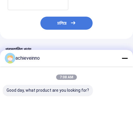
চালিয়ে
প্রস্তাবিত পণ্য
achieveinno
7:08 AM
Good day, what product are you looking for?
জুমলিয়ন 38 মিটার পুনর্নবীকরণ
37 মিটার জুমলিয়ন কংক্রিট পাম্প
বিক্রয় ইউনিটের জন্য ব
করা পুটজমিস্টার কংক্রিট পাম্প
ট্রাক ব্যবহৃত জলের ট্যাঙ্ক
ZOOMLION 67m 
ট্রাক বেটন পাম্প
পুটজমিস্টার পাম্প
মাউন্ট করা কংক্রিট পা
7RZ
ভালো দাম
ভালো দাম
ভালো দাম