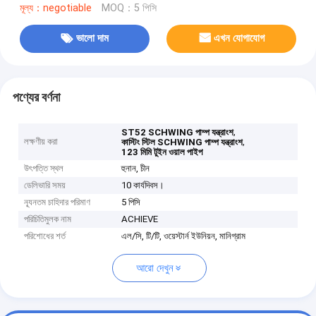
মূল্য：negotiable
MOQ：5 পিসি
ভালো দাম
এখন যোগাযোগ
পণ্যের বর্ণনা
,
ST52 SCHWING পাম্প যন্ত্রাংশ
লক্ষণীয় করা
,
কাস্টিং স্টিল SCHWING পাম্প যন্ত্রাংশ
123 মিমি টুইন ওয়াল পাইপ
উৎপত্তি স্থল
হুনান, চীন
ডেলিভারি সময়
10 কার্যদিবস।
ন্যূনতম চাহিদার পরিমাণ
5 পিসি
পরিচিতিমুলক নাম
ACHIEVE
পরিশোধের শর্ত
এল/সি, টি/টি, ওয়েস্টার্ন ইউনিয়ন, মানিগ্রাম
আরো দেখুন